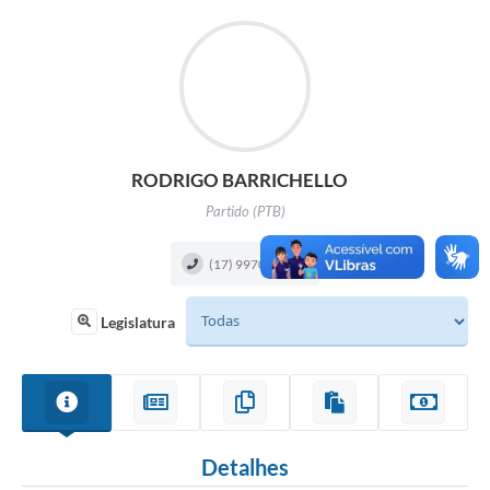
Legislação
O Município
Editais
SIC
RODRIGO BARRICHELLO
Partido (PTB)
(17) 99709-5987
Legislatura
Detalhes