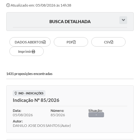
Atualizado em: 05/08/2026 às 14h38
Legislação
O Município
BUSCA DETALHADA
Editais
DADOS ABERTOS
PDF
CSV
SIC
Imprimir
1431 proposições encontradas
IND - INDICAÇÕES
Indicação Nº 85/2026
Data:
Número:
Situação:
05/08/2026
85/2026
-
Autor:
DANILO JOSE DOS SANTOS
(Autor)