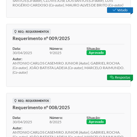
SANTOS
(Co-autor)
, CLÓVIS JOSÉ DOS SANTOS
(Co-autor)
, LUIS
ROGÉRIO CARDOSO
(Co-autor)
, MAURO ALVES DE BRITO
(Co-autor)
Votado
REQ - REQUERIMENTOS
Requerimento n° 009/2025
Data:
Número:
Situação:
30/04/2025
9/2025
Aprovado
Autor:
ANTONIO CARLOS CASEMIRO JUNIOR
(Autor)
, GABRIEL ROCHA.
(Co-autor)
, JOÃO BATISTA LADEIA
(Co-autor)
, MARCELO RAIMUNDO.
(Co-autor)
Respostas
REQ - REQUERIMENTOS
Requerimento n° 008/2025
Data:
Número:
Situação:
30/04/2025
8/2025
Aprovado
Autor:
ANTONIO CARLOS CASEMIRO JUNIOR
(Autor)
, GABRIEL ROCHA.
(Co-autor)
, JOÃO BATISTA LADEIA
(Co-autor)
, MARCELO RAIMUNDO.