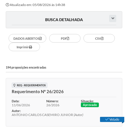
Atualizado em: 05/08/2026 às 14h38
Legislação
O Município
BUSCA DETALHADA
Editais
DADOS ABERTOS
PDF
CSV
SIC
Imprimir
194 proposições encontradas
REQ - REQUERIMENTOS
Requerimento Nº 26/2026
Data:
Número:
Situação:
11/06/2026
26/2026
Aprovado
Autor:
ANTONIO CARLOS CASEMIRO JUNIOR
(Autor)
Votado