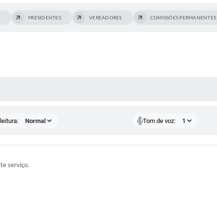
PRESIDENTES
VEREADORES
COMISSÕES PERMANENTES
 MÍDIAS
eitura:
Tom de voz:
ste serviço.