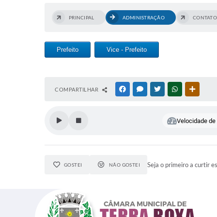
PRINCIPAL
ADMINISTRAÇÃO
CONTATO
Prefeito
Vice - Prefeito
COMPARTILHAR
FACEBOOK
MESSENGER
TWITTER
WHATSAPP
OUTRAS
Velocidade de l
Seja o primeiro a curtir e
GOSTEI
NÃO GOSTEI