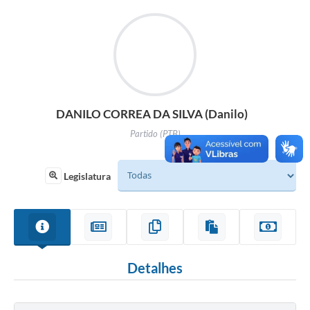
Legislação
O Município
Editais
SIC
DANILO CORREA DA SILVA (Danilo)
Partido (PTB)
Legislatura
Detalhes