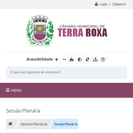
Login / Cadastro
Acessibilidade
MENU
A Câmara
Sessão Plenária
Transparência
Sessões Plenárias
Sessão Plenária
Proposições