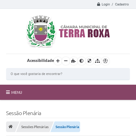
Login / Cadastro
Acessibilidade
MENU
A Câmara
Sessão Plenária
Transparência
Sessões Plenárias
Sessão Plenária
Proposições