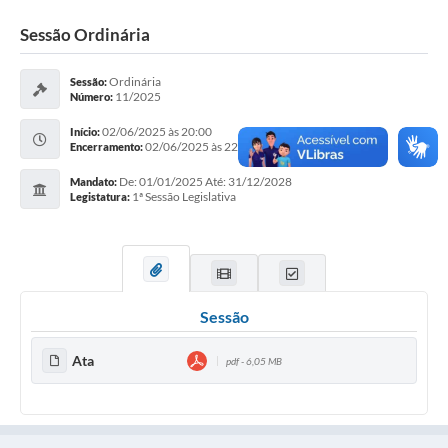
Legislação
Sessão Ordinária
O Município
Ordinária
Sessão:
11/2025
Número:
Editais
02/06/2025 às 20:00
Início:
SIC
02/06/2025 às 22:00
Encerramento:
De: 01/01/2025 Até: 31/12/2028
Mandato:
1ª Sessão Legislativa
Legistatura:
Sessão
Ata
pdf - 6,05 MB