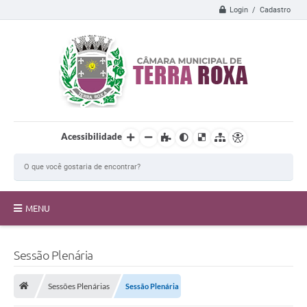
Login / Cadastro
Acessibilidade
MENU
A Câmara
Sessão Plenária
Transparência
Sessões Plenárias
Sessão Plenária
Proposições