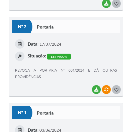
BAIXAR
G
O
S
Nº 2
Portaria
T
E
Data:
17/07/2024
I
Situação:
EM VIGOR
REVOGA A PORTARIA N° 001/2024 E DÁ OUTRAS
PROVIDÊNCIAS
BAIXAR
VÍNCULOS
G
O
S
Nº 1
Portaria
T
E
Data:
03/06/2024