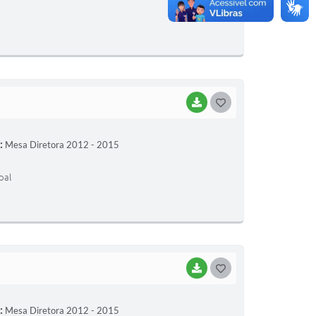
E
I
BAIXAR
G
O
:
Mesa Diretora 2012 - 2015
S
T
pal
E
I
BAIXAR
G
O
:
Mesa Diretora 2012 - 2015
S