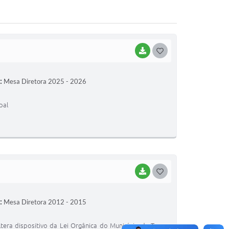
BAIXAR
G
O
:
Mesa Diretora 2025 - 2026
S
T
pal
E
I
BAIXAR
G
O
:
Mesa Diretora 2012 - 2015
S
T
a dispositivo da Lei Orgânica do Município de Terra