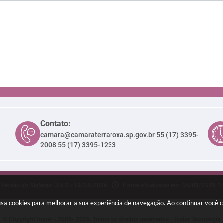
Contato:
camara@camaraterraroxa.sp.gov.br
55 (17) 3395-
2008 55 (17) 3395-1233
Versão do Sistema: 3.5.3 - 19/06/2026
Portal atualizado em: 05/08/2026 1
 usa cookies para melhorar a sua experiência de navegação. Ao continuar você
© Copyright Instar - 2006- 2026. Todos os direitos reservados -
Instar Tecnologia